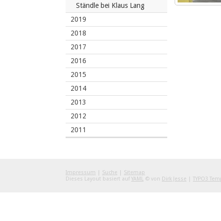
Ständle bei Klaus Lang
2019
2018
2017
2016
2015
2014
2013
2012
2011
Impressum
|
Suche
|
Sitemap
Dieses Layout basiert auf
YAML
© von
Dirk Jesse
|
TYPO3 Tem