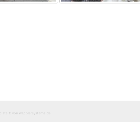
plate
© von
wapplersystems.de