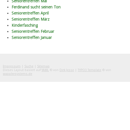
Seniorentreffen Mai
Ferdinand sucht seinen Ton
Seniorentreffen April
Seniorentreffen März
Kinderfasching
Seniorentreffen Februar
Seniorentreffen Januar
Impressum
|
Suche
|
Sitemap
Dieses Layout basiert auf
YAML
© von
Dirk Jesse
|
TYPO3 Template
© von
wapplersystems.de