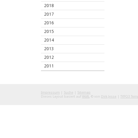
2018
2017
2016
2015
2014
2013
2012
2011
Impressum
|
Suche
|
Sitemap
Dieses Layout basiert auf
YAML
© von
Dirk Jesse
|
TYPO3 Tem